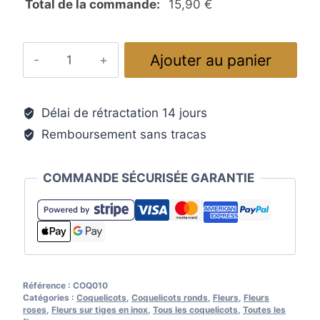
Total de la commande:
15,90
€
quantité
Ajouter au panier
de
Coquelicots
en
Délai de rétractation 14 jours
verre
Remboursement sans tracas
de
Murano,
légèrement
COMMANDE SÉCURISÉE GARANTIE
ondulé,
couleur
rose
Référence :
COQ010
Catégories :
Coquelicots
,
Coquelicots ronds
,
Fleurs
,
Fleurs
roses
,
Fleurs sur tiges en inox
,
Tous les coquelicots
,
Toutes les