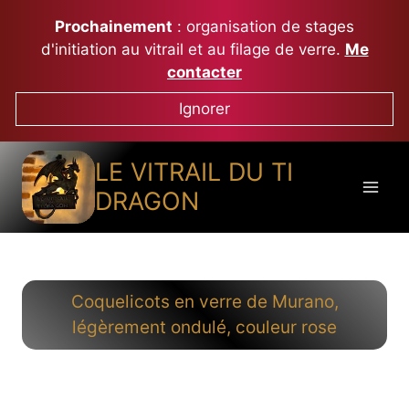
Aller
Prochainement
: organisation de stages
au
d'initiation au vitrail et au filage de verre.
Me
contenu
contacter
Ignorer
LE VITRAIL DU TI
DRAGON
Coquelicots en verre de Murano,
légèrement ondulé, couleur rose