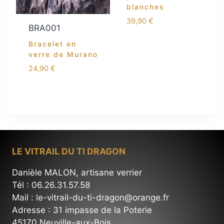
blanches
39,90
€
BRA001
Bracelet en
verre de Murano
24,90
€
LE VITRAIL DU TI DRAGON
Danièle MALON, artisane verrier
Tél : 06.26.31.57.58
Mail : le-vitrail-du-ti-dragon@orange.fr
Adresse : 31 impasse de la Poterie
45170 Neuville-aux-Bois