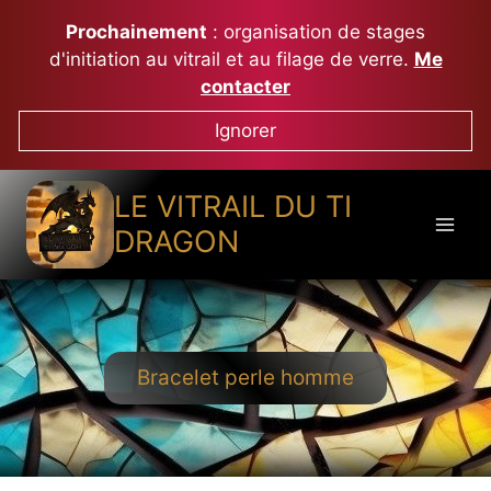
Aller
Prochainement
: organisation de stages
au
d'initiation au vitrail et au filage de verre.
Me
contenu
contacter
Ignorer
LE VITRAIL DU TI
DRAGON
Bracelet perle homme