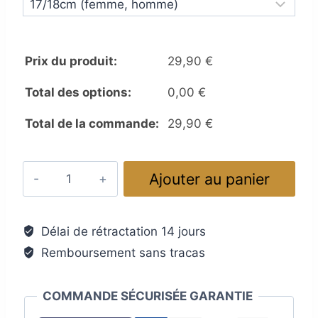
Prix du produit:
29,90
€
Total des options:
0,00
€
Total de la commande:
29,90
€
quantité
Ajouter au panier
de
Bracelet
perle
Délai de rétractation 14 jours
homme
Remboursement sans tracas
COMMANDE SÉCURISÉE GARANTIE