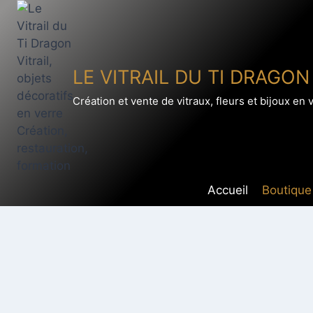
Aller
au
contenu
LE VITRAIL DU TI DRAGON
Création et vente de vitraux, fleurs et bijoux en 
Accueil
Boutique