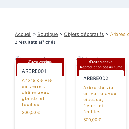
Accueil
>
Boutique
>
Objets décoratifs
>
Arbres 
2 résultats affichés
Œuvre vendue.
Œuvre vendue.
Reproduction possible, me
Reproduction possible, me
ARBRE001
contacter
contacter
ARBRE002
Arbre de vie
en verre :
Arbre de vie
chêne avec
en verre avec
glands et
oiseaux,
feuilles
fleurs et
feuilles
300,00
€
300,00
€