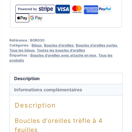
vert
irlandais
et
blanc
Référence :
BOR030
Catégories :
Bijoux
,
Boucles d'oreilles
,
Boucles d’oreilles perles
,
Tous les bijoux
,
Toutes les boucles d'oreilles
Étiquettes :
Boucles d'oreilles avec attache en inox
,
Tous les
produits
Description
Informations complémentaires
Description
Boucles d’oreilles trèfle à 4
feuilles