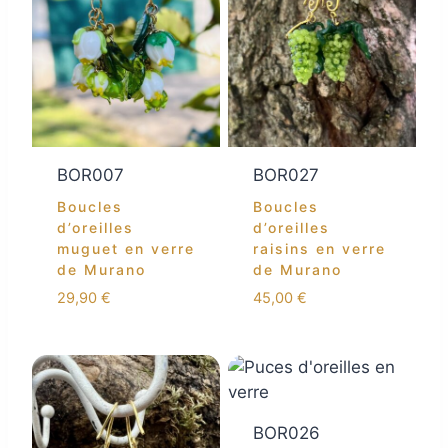
BOR007
BOR027
Boucles
Boucles
d’oreilles
d’oreilles
muguet en verre
raisins en verre
de Murano
de Murano
29,90
€
45,00
€
BOR026