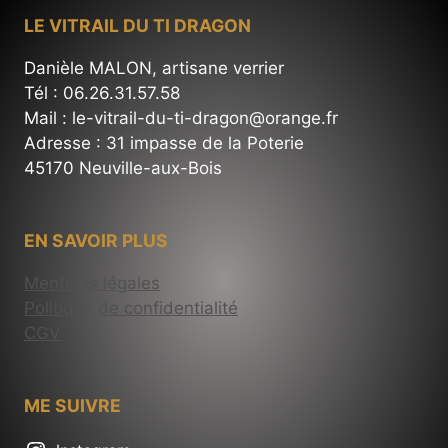
LE VITRAIL DU TI DRAGON
Danièle MALON, artisane verrier
Tél : 06.26.31.57.58
Mail : le-vitrail-du-ti-dragon@orange.fr
Adresse : 31 impasse de la Poterie
45170 Neuville-aux-Bois
EN SAVOIR PLUS
Mentions légales
Politique de confidentialité
CGV
ME SUIVRE