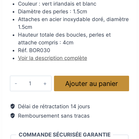
Couleur : vert irlandais et blanc
Diamètre des perles : 1.5cm
Attaches en acier inoxydable doré, diamètre
1.5cm
Hauteur totale des boucles, perles et
attache compris : 4cm
Réf. BOR030
Voir la description complète
quantité
Ajouter au panier
de
Boucles
d'oreilles
Délai de rétractation 14 jours
trèfle
Remboursement sans tracas
à
4
feuilles,
COMMANDE SÉCURISÉE GARANTIE