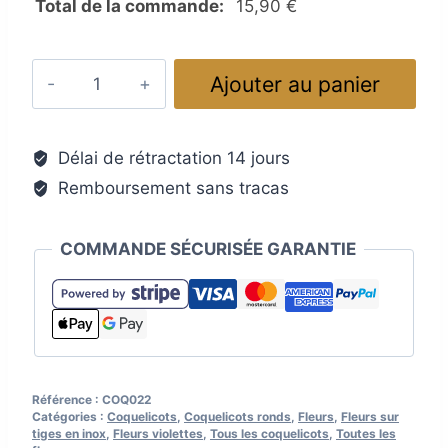
Total de la commande:
15,90
€
quantité
Ajouter au panier
de
Coquelicots
en
Délai de rétractation 14 jours
verre,
Remboursement sans tracas
couleur
améthyste
foncé
COMMANDE SÉCURISÉE GARANTIE
Référence :
COQ022
Catégories :
Coquelicots
,
Coquelicots ronds
,
Fleurs
,
Fleurs sur
tiges en inox
,
Fleurs violettes
,
Tous les coquelicots
,
Toutes les