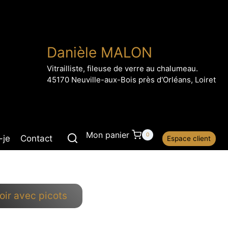
Danièle MALON
Vitrailliste, fileuse de verre au chalumeau.
45170 Neuville-aux-Bois près d'Orléans, Loiret
Mon panier
0
-je
Contact
Espace client
oir avec picots