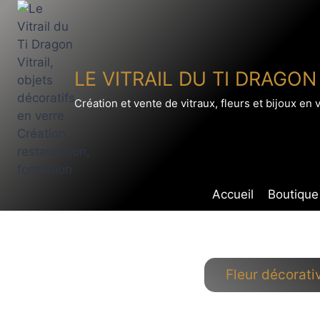
Aller
au
contenu
LE VITRAIL DU TI DRAGON
Création et vente de vitraux, fleurs et bijoux en 
Accueil
Boutique
Fleur décorati