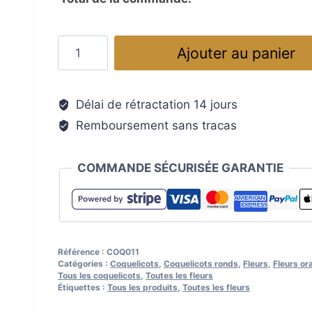
quantité
Ajouter au panier
de
Fleur
décorative
Délai de rétractation 14 jours
en
Remboursement sans tracas
verre
de
Murano
COMMANDE SÉCURISÉE GARANTIE
:
coquelicot
orange,
cœur
noir
Référence :
COQ011
Catégories :
Coquelicots
,
Coquelicots ronds
,
Fleurs
,
Fleurs or
avec
Tous les coquelicots
,
Toutes les fleurs
picots
Étiquettes :
Tous les produits
,
Toutes les fleurs