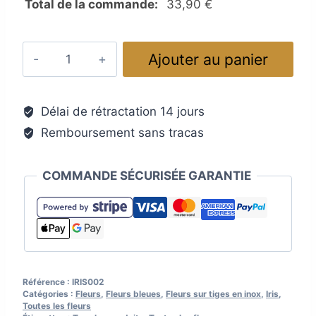
Total de la commande:
33,90
€
quantité
Ajouter au panier
de
Fleur
en
Délai de rétractation 14 jours
verre
Remboursement sans tracas
filé.
Iris
bleu,
COMMANDE SÉCURISÉE GARANTIE
jaune,
blanc
et
vert
Référence :
IRIS002
Catégories :
Fleurs
,
Fleurs bleues
,
Fleurs sur tiges en inox
,
Iris
,
Toutes les fleurs