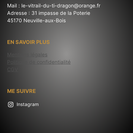
Mail : le-vitrail-du-ti-dragon@orange.fr
Adresse : 31 impasse de la Poterie
45170 Neuville-aux-Bois
EN SAVOIR PLUS
Mentions légales
Politique de confidentialité
CGV
ME SUIVRE
Instagram