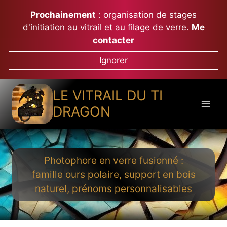
Aller
Prochainement
: organisation de stages
au
d'initiation au vitrail et au filage de verre.
Me
contenu
contacter
Ignorer
LE VITRAIL DU TI
DRAGON
Photophore en verre fusionné :
famille ours polaire, support en bois
naturel, prénoms personnalisables