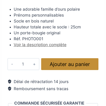
Une adorable famille d’ours polaire
Prénoms personnalisables
Socle en bois naturel
Hauteur totale avec le socle : 25cm
Un porte-bougie original
Réf. PHOTO001
Voir la description complète
quantité
Ajouter au panier
de
Photophore
en
Délai de rétractation 14 jours
verre
Remboursement sans tracas
fusionné
:
famille
COMMANDE SÉCURISÉE GARANTIE