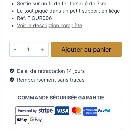
Sertie sur un fil de fer torsadé de 7cm
Le tout piqué dans un petit support en liège
Réf. FIGUR006
Voir la description complète
quantité
Ajouter au panier
de
Figurine
abeille
Délai de rétractation 14 jours
en
Remboursement sans tracas
verre
de
Murano
COMMANDE SÉCURISÉE GARANTIE
diamètre
2x2cm
sur
tige