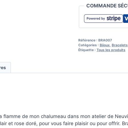
rose
COMMANDE SÉCU
clair
et
rose
doré
Référence :
BRA007
Catégories :
Bijoux
,
Bracelets
Étiquette :
Tous les produits
res
 la flamme de mon chalumeau dans mon atelier de Neuvil
air et rose doré, pour vous faire plaisir ou pour offrir.