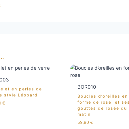
s
i…
003
BOR010
elet en perles de
e style Léopard
Boucles d’oreilles en
forme de rose, et se
0
€
gouttes de rosée du
matin
59,90
€