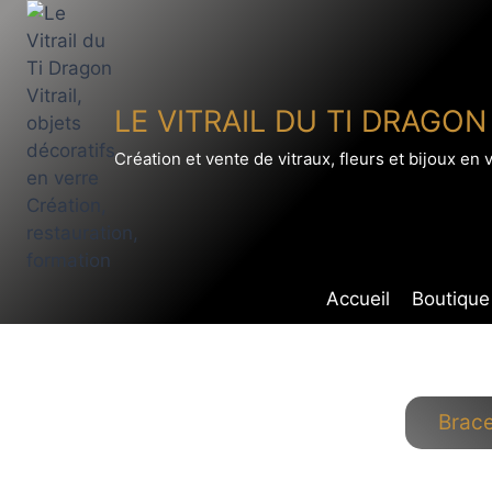
Aller
au
contenu
LE VITRAIL DU TI DRAGON
Création et vente de vitraux, fleurs et bijoux en 
Accueil
Boutique
Brace