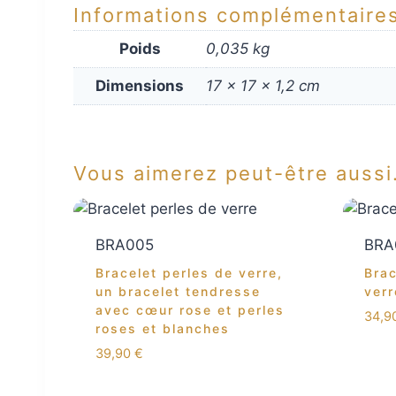
Informations complémentaire
Poids
0,035 kg
Dimensions
17 × 17 × 1,2 cm
Vous aimerez peut-être auss
BRA005
BRA
Bracelet perles de verre,
Brac
un bracelet tendresse
verr
avec cœur rose et perles
34,9
roses et blanches
39,90
€