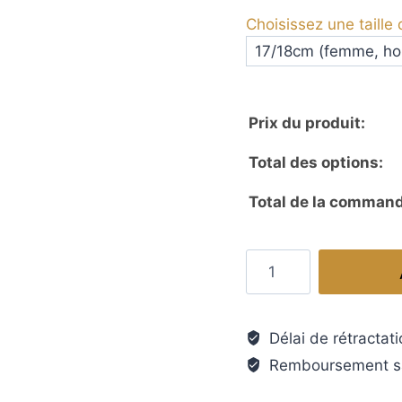
Choisissez une taille
Prix du produit:
Total des options:
Total de la command
quantité
de
Bracelet
perle,
Délai de rétractati
un
Remboursement sa
bracelet
romantique