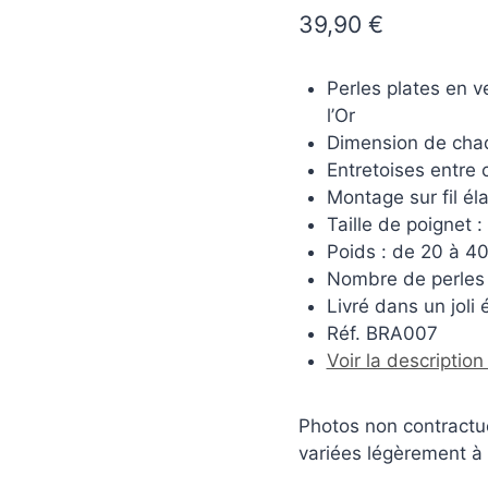
39,90
€
Perles plates en v
l’Or
Dimension de chaq
Entretoises entre 
Montage sur fil éla
Taille de poignet 
Poids : de 20 à 40g
Nombre de perles v
Livré dans un joli
Réf. BRA007
Voir la descriptio
Photos non contractue
variées légèrement à l