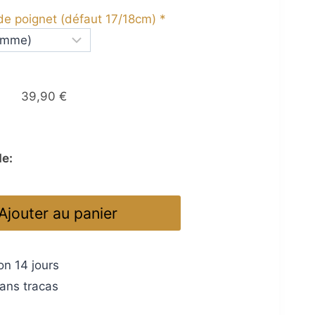
 de poignet (défaut 17/18cm)
*
39,90
€
e:
Ajouter au panier
on 14 jours
ns tracas