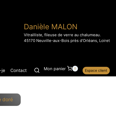
Danièle MALON
Vitrailliste, fileuse de verre au chalumeau.
45170 Neuville-aux-Bois près d'Orléans, Loiret
Mon panier
0
-je
Contact
Espace client
e doré