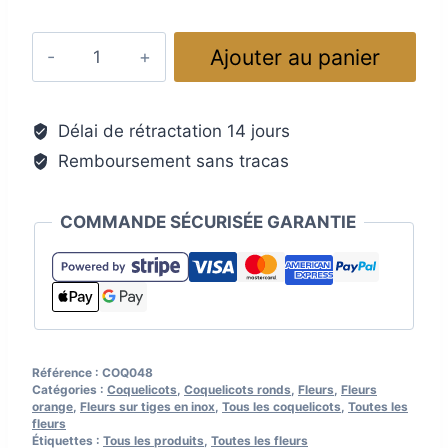
quantité
Ajouter au panier
de
Fleur
de
Délai de rétractation 14 jours
verre
Remboursement sans tracas
coquelicot,
orange
cœur
COMMANDE SÉCURISÉE GARANTIE
noir
Référence :
COQ048
Catégories :
Coquelicots
,
Coquelicots ronds
,
Fleurs
,
Fleurs
orange
,
Fleurs sur tiges en inox
,
Tous les coquelicots
,
Toutes les
fleurs
Étiquettes :
Tous les produits
,
Toutes les fleurs