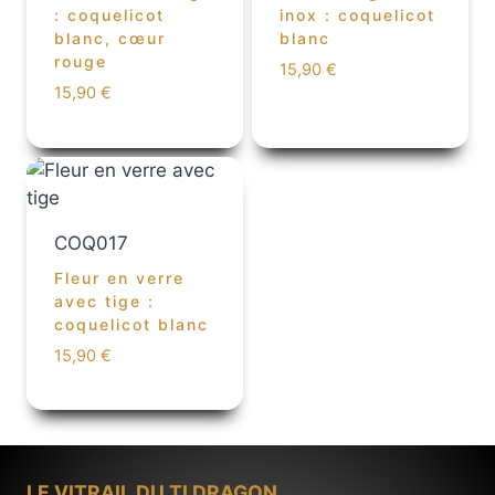
: coquelicot
inox : coquelicot
blanc, cœur
blanc
rouge
15,90
€
15,90
€
COQ017
Fleur en verre
avec tige :
coquelicot blanc
15,90
€
LE VITRAIL DU TI DRAGON