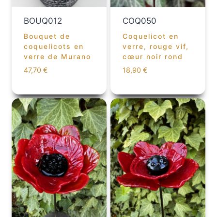
BOUQ012
COQ050
Bouquet de
Coquelicot en
coquelicots en
verre, rouge vif,
verre de Murano
cœur noir rond
47,70
€
18,90
€