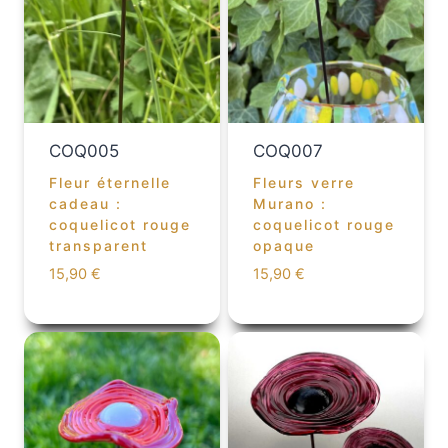
COQ005
COQ007
Fleur éternelle
Fleurs verre
cadeau :
Murano :
coquelicot rouge
coquelicot rouge
transparent
opaque
15,90
€
15,90
€