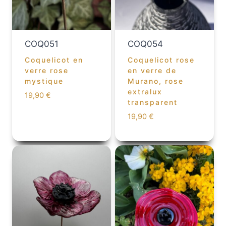
COQ051
COQ054
Coquelicot en
Coquelicot rose
verre rose
en verre de
mystique
Murano, rose
extralux
19,90
€
transparent
19,90
€