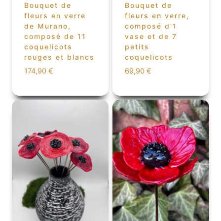
Bouquet de
Bouquet de
fleurs en verre
fleurs en verre,
de Murano,
composé d’1
composé de 11
vase et de 7
coquelicots
petits
rouges et blancs
coquelicots
174,90
€
69,90
€