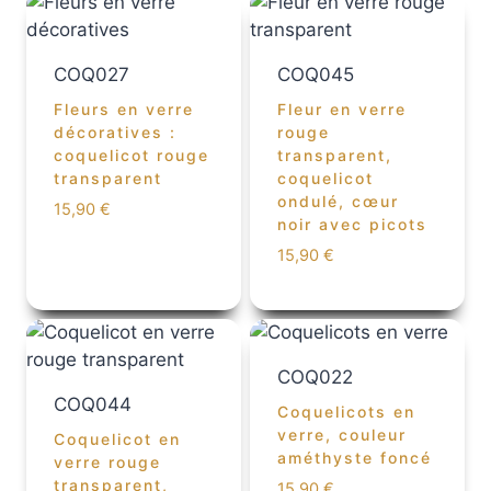
COQ027
COQ045
Fleurs en verre
Fleur en verre
décoratives :
rouge
coquelicot rouge
transparent,
transparent
coquelicot
ondulé, cœur
15,90
€
noir avec picots
15,90
€
COQ022
COQ044
Coquelicots en
verre, couleur
Coquelicot en
améthyste foncé
verre rouge
transparent,
15,90
€