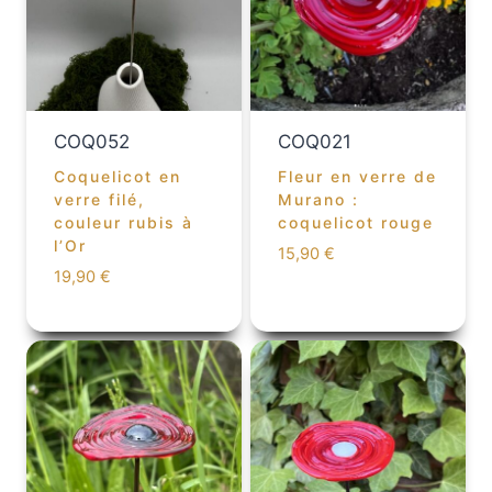
COQ052
COQ021
Coquelicot en
Fleur en verre de
verre filé,
Murano :
couleur rubis à
coquelicot rouge
l’Or
15,90
€
19,90
€