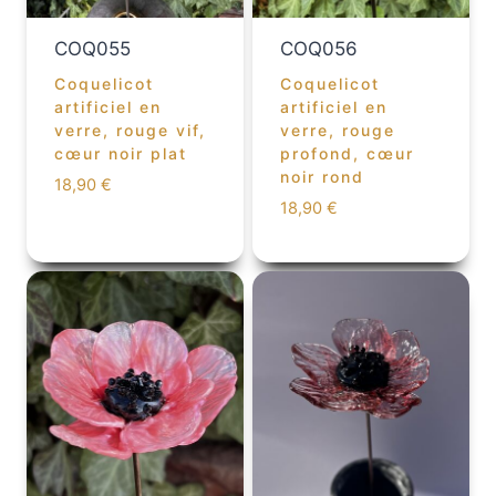
COQ055
COQ056
Coquelicot
Coquelicot
artificiel en
artificiel en
verre, rouge vif,
verre, rouge
cœur noir plat
profond, cœur
noir rond
18,90
€
18,90
€