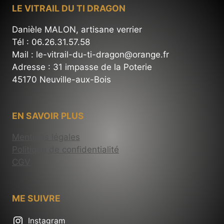
LE VITRAIL DU TI DRAGON
Danièle MALON, artisane verrier
Tél : 06.26.31.57.58
Mail : le-vitrail-du-ti-dragon@orange.fr
Adresse : 31 impasse de la Poterie
45170 Neuville-aux-Bois
EN SAVOIR PLUS
Mentions légales
Politique de confidentialité
CGV
ME SUIVRE
Instagram