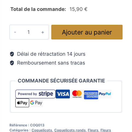
Total de la commande:
15,90
€
quantité
Ajouter au panier
de
Idée
cadeau
Délai de rétractation 14 jours
original
Remboursement sans tracas
:
coquelicot
en
COMMANDE SÉCURISÉE GARANTIE
verre
de
Murano,
rouge
pourpre
Référence :
COQ013
Catégories :
Coquelicots
,
Coquelicots ronds
,
Fleurs
,
Fleurs