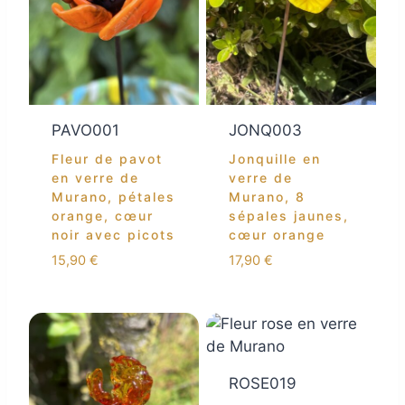
PAVO001
JONQ003
Fleur de pavot
Jonquille en
en verre de
verre de
Murano, pétales
Murano, 8
orange, cœur
sépales jaunes,
noir avec picots
cœur orange
15,90
€
17,90
€
ROSE019