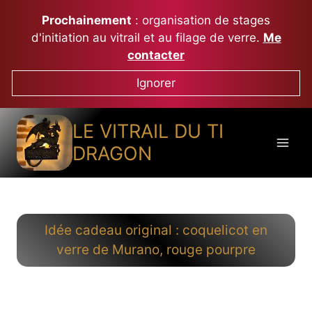
Aller
Prochainement
: organisation de stages
au
d'initiation au vitrail et au filage de verre.
Me
contenu
contacter
Ignorer
LE VITRAIL DU TI
DRAGON
Idée cadeau original : coquelicot en
verre de Murano, rouge pourpre