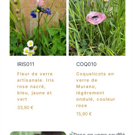
IRIS011
COQ010
Fleur de verre
Coquelicots en
artisanale. Iris
verre de
rose nacré,
Murano,
bleu, jaune et
légèrement
vert
ondulé, couleur
rose
33,90
€
15,90
€