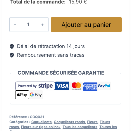
Total de la commande:
15,90
€
quantité
Ajouter au panier
de
Fleur
verre
Délai de rétractation 14 jours
Murano
Remboursement sans tracas
:
coquelicot
rose
COMMANDE SÉCURISÉE GARANTIE
extralux
foncé,
cœur
noir
Référence :
COQ031
Catégories :
Coquelicots
,
Coquelicots ronds
,
Fleurs
,
Fleurs
roses
,
Fleurs sur tiges en inox
,
Tous les coquelicots
,
Toutes les