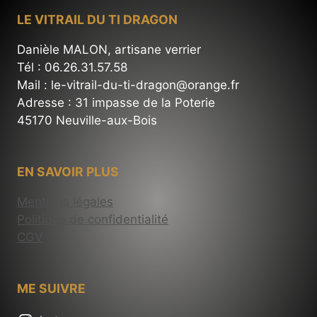
LE VITRAIL DU TI DRAGON
Danièle MALON, artisane verrier
Tél : 06.26.31.57.58
Mail : le-vitrail-du-ti-dragon@orange.fr
Adresse : 31 impasse de la Poterie
45170 Neuville-aux-Bois
EN SAVOIR PLUS
Mentions légales
Politique de confidentialité
CGV
ME SUIVRE