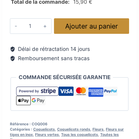
Total de la commande:
15,90
€
quantité
Ajouter au panier
de
Fleur
en
Délai de rétractation 14 jours
verre
Remboursement sans tracas
pour
jardin
:
COMMANDE SÉCURISÉE GARANTIE
coquelicot
vert
chartreuse
et
vert
olive
Référence :
COQ006
Catégories :
Coquelicots
,
Coquelicots ronds
,
Fleurs
,
Fleurs sur
tiges en inox
,
Fleurs vertes
,
Tous les coquelicots
,
Toutes les