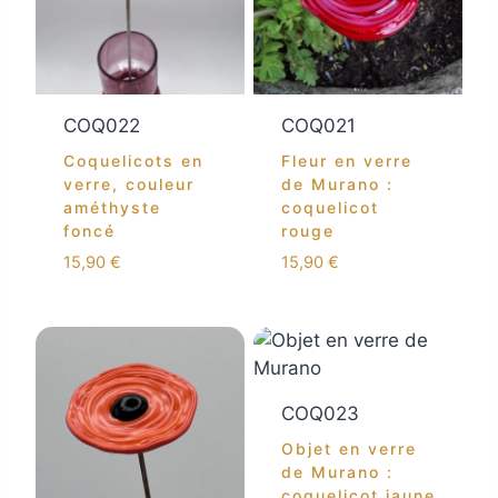
COQ022
COQ021
Coquelicots en
Fleur en verre
verre, couleur
de Murano :
améthyste
coquelicot
foncé
rouge
15,90
€
15,90
€
COQ023
Objet en verre
de Murano :
coquelicot jaune