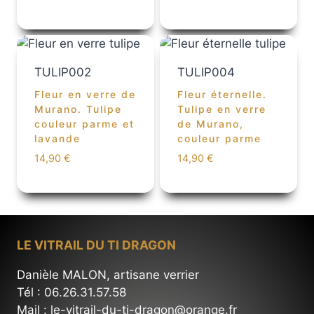
TULIP002
TULIP004
Fleur en verre de
Fleur éternelle.
Murano. Tulipe
Tulipe en verre
couleur parme et
de Murano,
lavande
couleur parme
14,90
€
14,90
€
LE VITRAIL DU TI DRAGON
Danièle MALON, artisane verrier
Tél : 06.26.31.57.58
Mail : le-vitrail-du-ti-dragon@orange.fr