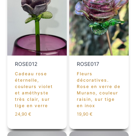
ROSE012
ROSE017
Cadeau rose
Fleurs
éternelle,
décoratives.
couleurs violet
Rose en verre de
et améthyste
Murano, couleur
très clair, sur
raisin, sur tige
tige en verre
en inox
24,90
€
19,90
€