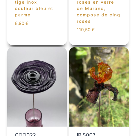
tige inox,
roses en verre
couleur bleu et
de Murano,
parme
composé de cinq
roses
8,90
€
119,50
€
COQ022
IRIS007