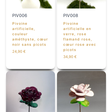
PIV006
PIV008
Pivoine
Pivoine
artificielle,
artificielle en
couleur
verre, rose
améthyste, cœur
flamand rose,
noir sans picots
cœur rose avec
picots
24,90
€
34,90
€