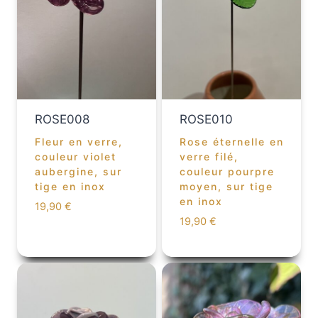
ROSE008
ROSE010
Fleur en verre,
Rose éternelle en
couleur violet
verre filé,
aubergine, sur
couleur pourpre
tige en inox
moyen, sur tige
en inox
19,90
€
19,90
€