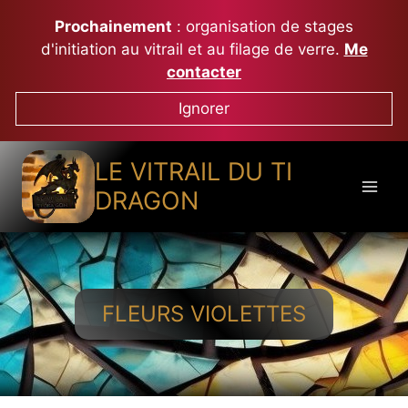
Aller
Prochainement
: organisation de stages
au
d'initiation au vitrail et au filage de verre.
Me
contenu
contacter
Ignorer
LE VITRAIL DU TI
DRAGON
FLEURS VIOLETTES